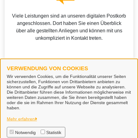
Viele Leistungen sind an unseren digitalen Postkorb
angeschlossen. Dort haben Sie einen Überblick
über alle gestellten Anliegen und können mit uns
unkompliziert in Kontakt treten.
VERWENDUNG VON COOKIES
Weitere Informationen zur BundID finden Sie auf der
Wir verwenden Cookies, um die Funktionalität unserer Seiten
sicherzustellen, Funktionen von Drittanbietern anbieten zu
FAQ-Seite des Bundes.
können und die Zugriffe auf unsere Webseite zu analysieren.
Die Drittanbieter führen diese Informationen möglicherweise mit
weiteren Daten zusammen, die Sie ihnen bereitgestellt haben
oder die sie im Rahmen Ihrer Nutzung der Dienste gesammelt
haben.
Stadt Soltau
Mehr erfahren
Notwendig
Statistik
Alle Rechte vorbehalten