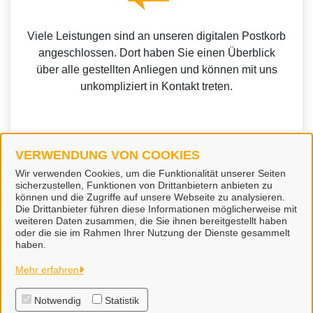
Viele Leistungen sind an unseren digitalen Postkorb
angeschlossen. Dort haben Sie einen Überblick
über alle gestellten Anliegen und können mit uns
unkompliziert in Kontakt treten.
VERWENDUNG VON COOKIES
Weitere Informationen zur BundID finden Sie auf der
Wir verwenden Cookies, um die Funktionalität unserer Seiten
sicherzustellen, Funktionen von Drittanbietern anbieten zu
FAQ-Seite des Bundes.
können und die Zugriffe auf unsere Webseite zu analysieren.
Die Drittanbieter führen diese Informationen möglicherweise mit
weiteren Daten zusammen, die Sie ihnen bereitgestellt haben
oder die sie im Rahmen Ihrer Nutzung der Dienste gesammelt
haben.
Stadt Soltau
Mehr erfahren
Notwendig
Statistik
Alle Rechte vorbehalten