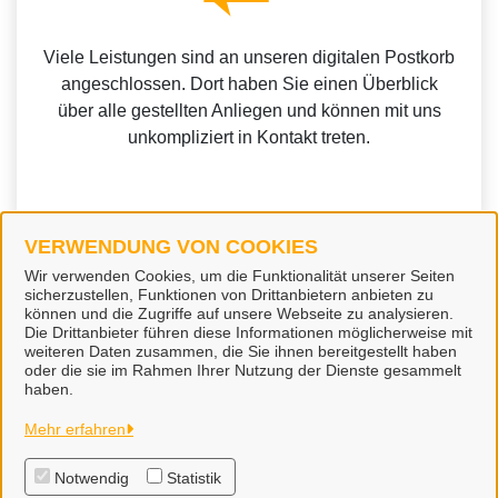
Viele Leistungen sind an unseren digitalen Postkorb
angeschlossen. Dort haben Sie einen Überblick
über alle gestellten Anliegen und können mit uns
unkompliziert in Kontakt treten.
VERWENDUNG VON COOKIES
Weitere Informationen zur BundID finden Sie auf der
Wir verwenden Cookies, um die Funktionalität unserer Seiten
sicherzustellen, Funktionen von Drittanbietern anbieten zu
FAQ-Seite des Bundes.
können und die Zugriffe auf unsere Webseite zu analysieren.
Die Drittanbieter führen diese Informationen möglicherweise mit
weiteren Daten zusammen, die Sie ihnen bereitgestellt haben
oder die sie im Rahmen Ihrer Nutzung der Dienste gesammelt
haben.
Stadt Soltau
Mehr erfahren
Notwendig
Statistik
Alle Rechte vorbehalten