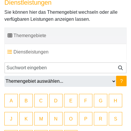
Dienstleistungen
Sie können hier das Themengebiet wechseln oder alle
verfügbaren Leistungen anzeigen lassen.
Themengebiete
Dienstleistungen
?
A
B
C
D
E
F
G
H
J
K
M
N
O
P
R
S